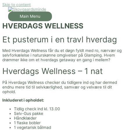
Skip to content
Main Menu
HVERDAGS WELLNESS
Et pusterum i en travl hverdag
Med Hverdags Wellness får du et døgn fyldt med ro, nærvær og
selvforkælelse i naturskønne omgivelser på Glamping. Hvem
drømmer ikke om et hverdags getaway en gang i mellem?
Hverdags Wellness – 1 nat
På Hverdags Wellness checker du tidligere ind og har dermed
endnu mere tid til selvkærlighed, samvær og velvære til dit
ophold.
Inkluderet i opholdet:
Tidlig check ind kl. 13.00
Selv-Gus pakke
Håndklæder
1 flaske bobler
1 vegetarisk bålmad