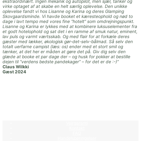
ekstraordinært. Ingen mekanik og autopilot, men sjæl, tanker og
virke optaget af at skabe en helt særlig oplevelse. Den unikke
oplevelse fandt vi hos Lisanne og Karina og deres Glamping
Skovgaardsminde. Vi havde booket et kæresteophold og nød to
dage i lavt tempo med vores fine “hotelt” som omdrejningspunkt.
Lisanne og Karina er lykkes med at kombinere luksuselementer fra
et godt hotelophold og sat det i en ramme af smuk natur, eminent,
lav puls og varmt værtsskab. Og med flair for at forkæle deres
gæster med lækker, økologisk gør-det-selv-bålmad. Så selv den
totalt uerfarne campist (læs: os) ender med et stort smil og
tænker, at det her er måden at gøre det på. Giv dig selv den
glæde at booke et par dage der – og husk for pokker at bestille
dejen til “verdens bedste pandekager” – for det er de :-)”
Claus Wilkki
Gæst 2024
Vejrgaranti
Kontakt
FAQ
Handelsbetingelser