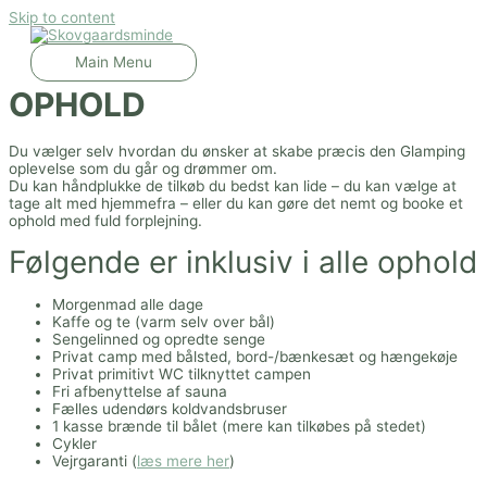
Skip to content
Main Menu
OPHOLD
Du vælger selv hvordan du ønsker at skabe præcis den Glamping
oplevelse som du går og drømmer om.
Du kan håndplukke de tilkøb du bedst kan lide – du kan vælge at
tage alt med hjemmefra – eller du kan gøre det nemt og booke et
ophold med fuld forplejning.
Følgende er inklusiv i alle ophold
Morgenmad alle dage
Kaffe og te (varm selv over bål)
Sengelinned og opredte senge
Privat camp med bålsted, bord-/bænkesæt og hængekøje
Privat primitivt WC tilknyttet campen
Fri afbenyttelse af sauna
Fælles udendørs koldvandsbruser
1 kasse brænde til bålet (mere kan tilkøbes på stedet)
Cykler
Vejrgaranti (
læs mere her
)