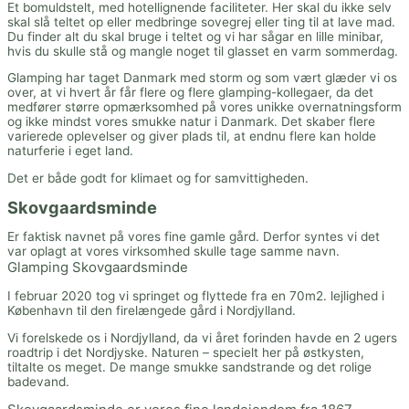
Et bomuldstelt, med hotellignende faciliteter. Her skal du ikke selv
skal slå teltet op eller medbringe sovegrej eller ting til at lave mad.
Du finder alt du skal bruge i teltet og vi har sågar en lille minibar,
hvis du skulle stå og mangle noget til glasset en varm sommerdag.
Glamping har taget Danmark med storm og som vært glæder vi os
over, at vi hvert år får flere og flere glamping-kollegaer, da det
medfører større opmærksomhed på vores unikke overnatningsform
og ikke mindst vores smukke natur i Danmark. Det skaber flere
varierede oplevelser og giver plads til, at endnu flere kan holde
naturferie i eget land.
Det er både godt for klimaet og for samvittigheden.
Skovgaardsminde
Er faktisk navnet på vores fine gamle gård. Derfor syntes vi det
var oplagt at vores virksomhed skulle tage samme navn.
Glamping Skovgaardsminde
I februar 2020 tog vi springet og flyttede fra en 70m2. lejlighed i
København til den firelængede gård i Nordjylland.
Vi forelskede os i Nordjylland, da vi året forinden havde en 2 ugers
roadtrip i det Nordjyske. Naturen – specielt her på østkysten,
tiltalte os meget. De mange smukke sandstrande og det rolige
badevand.