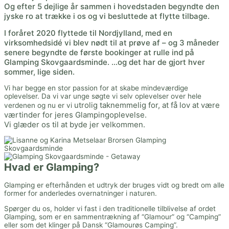
Og efter 5 dejlige år sammen i hovedstaden begyndte den
jyske ro at trække i os og vi besluttede at flytte tilbage.
I
foråret 2020 flyttede til Nordjylland, med en
virksomhedsidé vi blev nødt til at prøve af – og 3 måneder
senere begyndte de første bookinger at rulle ind på
Glamping Skovgaardsminde. …og det har de gjort hver
sommer, lige siden.
Vi har begge en stor passion for at skabe mindeværdige
oplevelser. Da vi var unge søgte vi selv oplevelser over hele
utrolig taknemmelig for, at få lov at være
verdenen og nu er vi
værtinder for jeres Glampingoplevelse.
Vi glæder os til at byde jer velkommen.
Hvad er Glamping?
Glamping er efterhånden et udtryk der bruges vidt og bredt om alle
former for anderledes overnatninger i naturen.
Spørger du os, holder vi fast i den traditionelle tilblivelse af ordet
Glamping, som er en sammentrækning af “Glamour” og “Camping”
eller som det klinger på Dansk “Glamourøs Camping”.