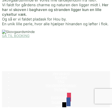
Skovgaardsminde er vores fine landejendom fra 1867.
Vi faldt for gårdens charme og naturen den ligger midt i.
Her
har vi skoven i baghaven og stranden ligger kun en lille
cykeltur væk.
Og så er vi faldet pladask for Hou by.
En unik lille perle, hvor alle hjælper hinanden og løfter i flok.
GÅ TIL BOOKING
Vejrgaranti
Kontakt
FAQ
Handelsbetingelser
Nyheder
instagram
facebook
mail