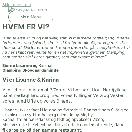
Skip to content
Main Menu
HVEM ER VI?
“Den følelse af ro og nærvær, som vi mærkede første gang vi satte
fødderne i Nordjylland, vidste vi fra første øjeblik, at vi gerne ville
dele ud af. Derfor er det en kæmpe drøm der går i opfyldelse, at vi
nu har skabt rammerne for en naturoplevelse igennem Glamping,
som sætter sig i vores gæster, som mærkbare minder.”
Ejerne Lisanne og Karina
Glamping Skovgaardsminde
Vi er Lisanne & Karina
Vi er et par i midten af 30’erne. Vi bor her i Hou, Nordjylland
på et nedlagt landbrug med vores tvillinger Vera og Vester,
vores hund Uffe og vores 9 høns.
Lisanne (tv) er født i Holland og flyttede til Danmark som 9-årig og
er vokset op syd for Aalborg i den lille by Mejlby.
Karina (th) er pæredansk og født og opvokset i Viborg.
da vi
Men vi skulle til København før vi lærte hinanden at kende,
fik arbejde på den samme restaurant.