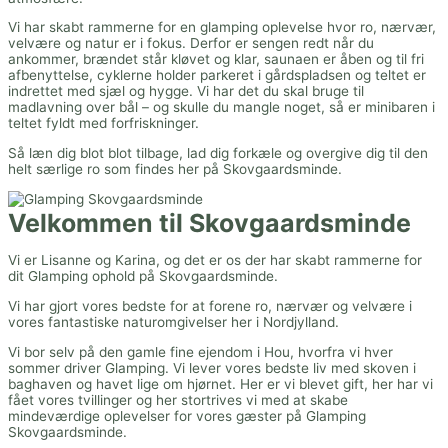
Vi har skabt rammerne for en glamping oplevelse hvor ro, nærvær,
velvære og natur er i fokus. Derfor er sengen redt når du
ankommer, brændet står kløvet og klar, saunaen er åben og til fri
afbenyttelse, cyklerne holder parkeret i gårdspladsen og teltet er
indrettet med sjæl og hygge. Vi har det du skal bruge til
madlavning over bål – og skulle du mangle noget, så er minibaren i
teltet fyldt med forfriskninger.
Så læn dig blot blot tilbage, lad dig forkæle og overgive dig til den
helt særlige ro som findes her på Skovgaardsminde.
Velkommen til Skovgaardsminde
Vi er Lisanne og Karina, og det er os der har skabt rammerne for
dit Glamping ophold på Skovgaardsminde.
Vi har gjort vores bedste for at forene ro, nærvær og velvære i
vores fantastiske naturomgivelser her i Nordjylland.
Vi bor selv på den gamle fine ejendom i Hou, hvorfra vi hver
sommer driver Glamping. Vi lever vores bedste liv med skoven i
baghaven og havet lige om hjørnet. Her er vi blevet gift, her har vi
fået vores tvillinger og her stortrives vi med at skabe
mindeværdige oplevelser for vores gæster på Glamping
Skovgaardsminde.