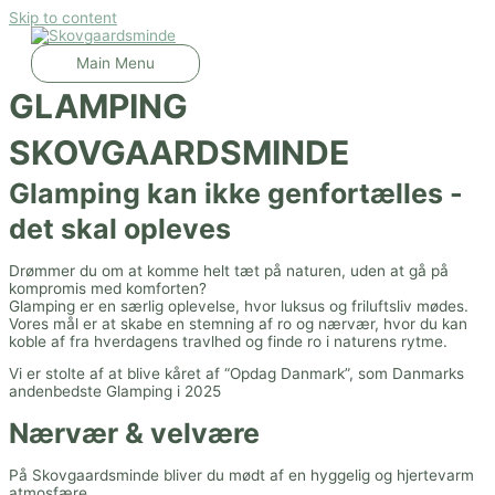
Skip to content
Main Menu
GLAMPING
SKOVGAARDSMINDE
Glamping kan ikke genfortælles -
det skal opleves
Drømmer du om at komme helt tæt på naturen, uden at gå på
kompromis med komforten?
Glamping er en særlig oplevelse, hvor luksus og friluftsliv mødes.
Vores mål er at skabe en stemning af ro og nærvær, hvor du kan
koble af fra hverdagens travlhed og finde ro i naturens rytme.
Vi er stolte af at blive kåret af “Opdag Danmark”, som Danmarks
andenbedste Glamping i 2025
Nærvær & velvære
På Skovgaardsminde bliver du mødt af en hyggelig og hjertevarm
atmosfære.