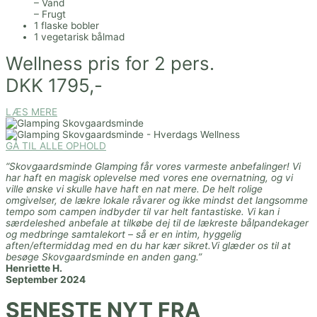
– Vand
– Frugt
1 flaske bobler
1 vegetarisk bålmad
Wellness pris for 2 pers.
DKK 1795,-
LÆS MERE
GÅ TIL ALLE OPHOLD
“Skovgaardsminde Glamping får vores varmeste anbefalinger! Vi
har haft en magisk oplevelse med vores ene overnatning, og vi
ville ønske vi skulle have haft en nat mere. De helt rolige
omgivelser, de lækre lokale råvarer og ikke mindst det langsomme
tempo som campen indbyder til var helt fantastiske. Vi kan i
særdeleshed anbefale at tilkøbe dej til de lækreste bålpandekager
og medbringe samtalekort – så er en intim, hyggelig
aften/eftermiddag med en du har kær sikret.Vi glæder os til at
besøge Skovgaardsminde en anden gang.”
Henriette H.
September 2024
SENESTE NYT FRA